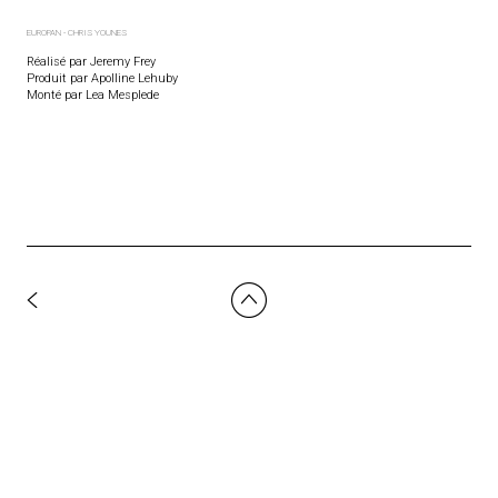
EUROPAN - CHRIS YOUNES
Réalisé par Jeremy Frey
Produit par Apolline Lehuby
Monté par Lea Mesplede